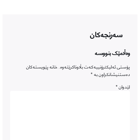
سەرنجەکان
وەڵامێک بنووسە
پۆستی ئەلیکترۆنییەکەت بڵاوناکرێتەوە.
خانە پێویستەکان
دەستنیشانکراون بە
*
لێدوان
*