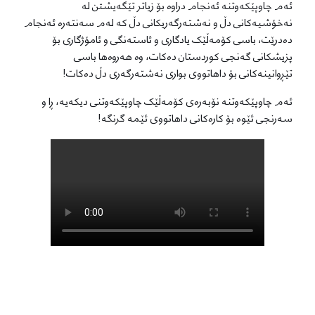
ئەم چاوپێکەوتنە ئەنجام دراوە بۆ زیاتر تێگەیشتن لە
نەخۆشیەکانی دڵ و نەشتەرگەریکانی دڵ کە لەم سەنتەرە ئەنجام
دەدرێت، باسی کۆمەڵێک یادگاری و ئاستەنگی و ئامۆژگاری بۆ
پزیشکانی گەنجی کوردستان دەکات، وە هەروەها باسی
تێڕوانینەکانی بۆ داهاتووی بواری نەشتەرگەری دڵ دەکات!
ئەم چاوپێکەوتنە نۆبەرەی کۆمەڵێک چاوپێکەوتنی دیکەیە، ڕا و
سەرنجی ئێوە بۆ کارەکانی داهاتووی ئێمە گرنگە!