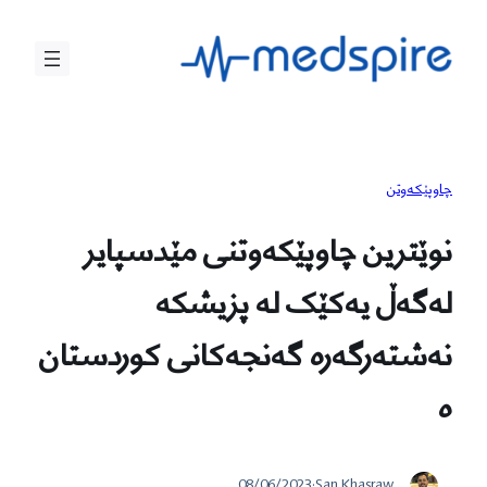
بازدان
بۆ
ناوەڕۆک
چاوپێکەوتن
نوێترین چاوپێکەوتنی مێدسپایر
لەگەڵ یەکێک لە پزیشکە
نەشتەرگەرە گەنجەکانی کوردستان
ە
08/06/2023
·
San Khasraw