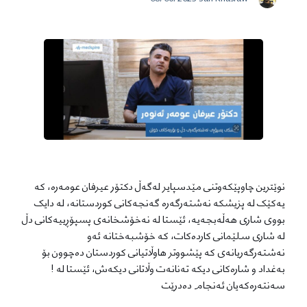
نوێترین چاوپێکەوتنی مێدسپایر لەگەڵ دکتۆر عیرفان عومەرە، کە
یەکێک لە پزیشکە نەشتەرگەرە گەنجەکانی کوردستانە، لە دایک
بووی شاری هەڵەبجەیە، ئێستا لە نەخۆشخانەی پسپۆڕییەکانی دڵ
لە شاری سلێمانی کاردەکات، کە خۆشبەختانە ئەو
نەشتەرگەریانەی کە پێشووتر هاوڵاتیانی کوردستان دەچوون بۆ
بەغداد و شارەکانی دیکە تەنانەت وڵاتانی دیکەش، ئێستا لە !
سەنتەرەکەیان ئەنجام دەدرێت