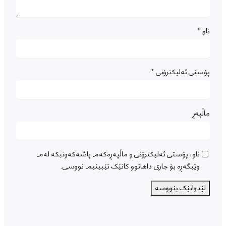
ناو
*
پۆستی ئەلیکترۆنی
*
ماڵپه‌ڕ
ناو، پۆستی ئەلیکترۆنی و ماڵپەڕەکەم پاشەکەوتبکە لەم
وێبگەڕە بۆ جاری داهاتوو کاتێک تێبینیم نووسی.