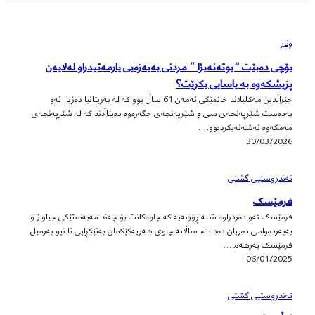
وتار
بۆچی دەبێت “یوتەنەیژا ” مردنی بەبەزەیی یارمەتیدراو لەلایەن
پزیشکەوە بە یاسایی بکرێت؟
جێراڵدین مەکلیلاند خانمێکی تەمەن 61 ساڵ بوو کە لە بەریتانیا دەژیا. ئەو
بەدەست شێرپەنجەی سی و شێرپەنجەی جگەرەوە دەیناڵاند کە لە شێرپەنجەی
مەمکەوە تەشەنەیکردبوو.…
30/03/2026
تەندروستیی گشتی
فرمێسک
فرمێسک ئەو دەردراوە شلە ڕوونەیە کە چاوەکانت بۆ چەند مەبەستێکی جیاواز و
بەبەردەوامی دەریان دەدات، ساڵانە چاوی هەریەکێکمان بەتێکڕایی تا نیو بەرمیل
فرمێسک بەرهەم…
06/01/2025
تەندروستیی گشتی