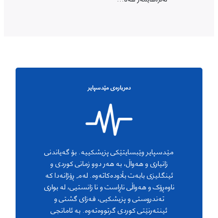
دەربارەی مێدسپایر
مێدسپایر وێبسایتێکی پزیشکییە. بۆ گەیاندنی
زانیاری و هەواڵ، بە هەر دوو زمانی کوردی و
ئینگلیزی بابەت بڵاودەکاتەوە. لەم ڕۆژانەدا کە
ناوەڕۆک و هەواڵی ناڕاست و نا زانستیی، لە بواری
تەندروستی و پزیشکیی، فەزای گشتی و
ئینتەرنێتی کوردی گرتووەتەوە. بە ئامانجی