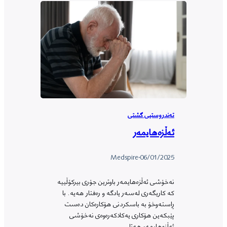
تەندروستیی گشتی
ئەڵزەهایمەر
Medspire
·
06/01/2025
نەخۆشی ئەڵزەهایمەر باوترین جۆری بیرکۆڵییە
کە کاریگەری لەسەر یادگە و رەفتار هەیە. با
ڕاستەوخۆ بە باسکردنی هۆکارەکان دەست
پێبکەین هۆکاری یەکلاکەرەوەی نەخۆشی
ئەڵزەهایمەر هەتا…