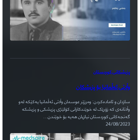
پزیشکانی کوردستان
وڵاتی ئەڵمانیا بۆ پزیشکان
سازدان و ئامادەکردن: وەرزێر عوسمان وڵاتی ئەڵمانیا یەکێکە لەو
وڵاتانەی کە زۆرێک لە خوێندکارانی کۆلێژی پزیشکی و پزیشکە
گەنجەکانی کوردستان نیازیان هەیە بۆ خوێندن…
24/08/2023