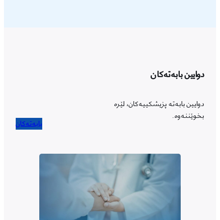
دوایین بابەتەکان
دوایین بابەتە پزیشکییەکان، لێرە
بخوێننەوە.
بابەتەکان