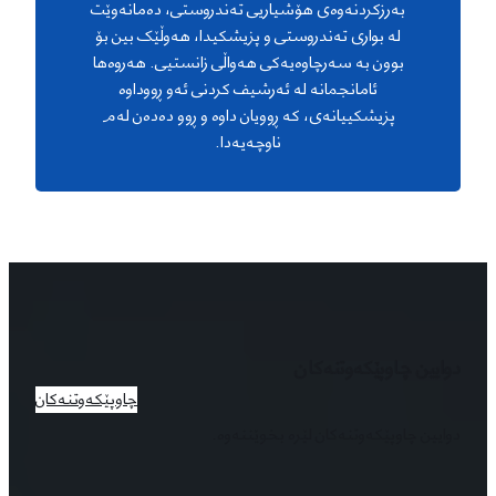
بەرزکردنەوەی هۆشیاریی تەندروستی، دەمانەوێت
لە بواری تەندروستی و پزیشکیدا، هەوڵێک بین بۆ
بوون بە سەرچاوەیەکی هەواڵی زانستیی. هەروەها
ئامانجمانە لە ئەرشیف کردنی ئەو ڕووداوە
پزیشکییانەی، کە ڕوویان داوە و ڕوو دەدەن لەم
ناوچەیەدا.
دوایین چاوپێکەوتنەکان
چاوپێکەوتنەکان
دوایین چاوپێکەوتنەکان لێرە بخوێننەوە.