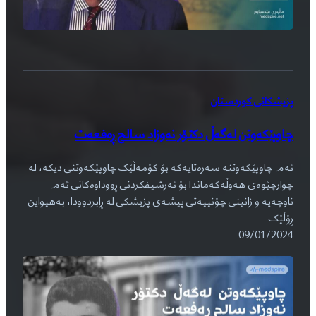
پزیشکانی کوردستان
چاوپێکەوتن لەگەڵ دکتۆر نەوزاد سالح ڕەفعەت
ئەم چاوپێکەوتنە سەرەتایەکە بۆ کۆمەڵێک چاوپێکەوتنی دیکە، لە
چوارچێوەی هەوڵەکەماندا بۆ ئەرشیفکردنی ڕووداوەکانی ئەم
ناوچەیە و زانینی چۆنییەتی پیشەی پزیشکی لە ڕابردوودا، بەهیواین
ڕۆڵێک…
09/01/2024