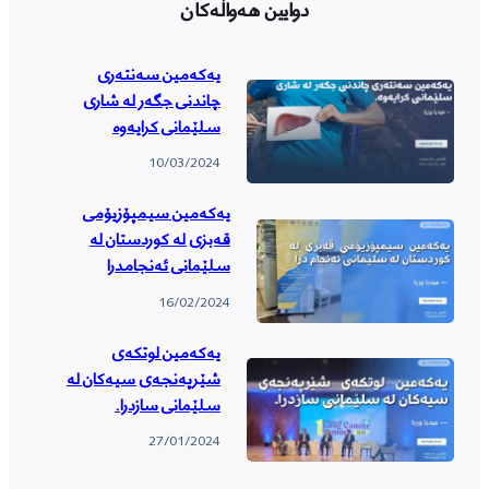
دوایین هەواڵەکان
یەکەمین سەنتەری
چاندنی جگەر لە شاری
سلێمانی کرایەوە
10/03/2024
یەکەمین سیمپۆزیۆمی
قەبزی لە کوردستان لە
سلێمانی ئەنجامدرا
16/02/2024
یەکەمین لوتکەی
شێرپەنجەی سیەکان لە
سلێمانی سازدرا.
27/01/2024