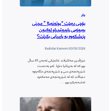
وتار
بۆچی دەبێت “یوتەنەیژا ” مردنی
بەبەزەیی یارمەتیدراو لەلایەن
پزیشکەوە بە یاسایی بکرێت؟
Bashdar Kareem
·
30/03/2026
جێراڵدین مەکلیلاند خانمێکی تەمەن 61 ساڵ
بوو کە لە بەریتانیا دەژیا. ئەو بەدەست
شێرپەنجەی سی و شێرپەنجەی جگەرەوە
دەیناڵاند کە لە شێرپەنجەی مەمکەوە
تەشەنەیکردبوو.…