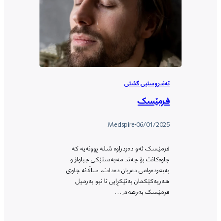
تەندروستیی گشتی
فرمێسک
Medspire
·
06/01/2025
فرمێسک ئەو دەردراوە شلە ڕوونەیە کە
چاوەکانت بۆ چەند مەبەستێکی جیاواز و
بەبەردەوامی دەریان دەدات، ساڵانە چاوی
هەریەکێکمان بەتێکڕایی تا نیو بەرمیل
فرمێسک بەرهەم…