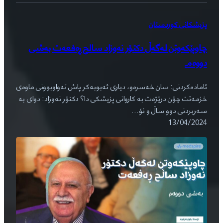
پزیشکانی کوردستان
چاوپێکەوتن لەگەڵ دکتۆر نەوزاد سالح ڕەفعەت بەشی
دووەم
ئامادەکردنی: سان خەسرەو، دیاری ئەبوبەکر پاش تەواوبوونی ماوەی
خزمەتت چۆن درێژەت بە کاروانی پزیشکی دا؟ دکتۆر نەوزاد: دوای بە
سەربردنی دوو ساڵ و نۆ…
13/04/2024