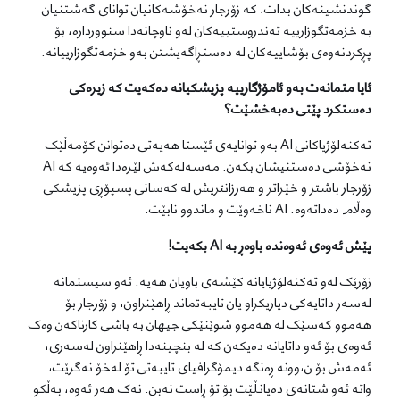
گوندنشینەکان بدات، کە زۆرجار نەخۆشەکانیان توانای گەشتنیان
بە خزمەتگوزارییە تەندروستییەکان لەو ناوچانەدا سنووردارە، بۆ
پڕکردنەوەی بۆشاییەکان لە دەستڕاگەیشتن بەو خزمەتگوزارییانە.
ئایا متمانەت بەو ئامۆژگارییە پزیشکیانە دەکەیت کە زیرەکی
دەستکرد پێتی دەبەخشێت؟
تەکنەلۆژیاکانی AI بەو توانایەی ئێستا هەیەتی دەتوانن کۆمەڵێک
نەخۆشی دەستنیشان بکەن. مەسەلەکەش لێرەدا ئەوەیە کە AI
زۆرجار باشتر و خێراتر و هەرزانتریش لە کەسانی پسپۆڕی پزیشکی
وەڵام دەداتەوە. AI ناخەوێت و ماندوو نابێت.
پێش ئەوەی ئەوەندە باوەڕ بە AI بکەیت!
زۆرێک لەو تەکنەلۆژیایانە کێشەی باویان هەیە. ئەو سیستمانە
لەسەر داتایەکی دیاریکراو یان تایبەتماند ڕاهێنراون، و زۆرجار بۆ
هەموو کەسێک لە هەموو شوێنێکی جیهان بە باشی کارناکەن وەک
ئەوەی بۆ ئەو داتایانە دەیکەن کە لە بنچینەدا ڕاهێنراون لەسەری،
ئەمەش بۆ ن،وونە ڕەنگە دیمۆگرافیای تایبەتی تۆ لەخۆ نەگرێت،
واتە ئەو شتانەی دەیانڵێت بۆ تۆ ڕاست نەبن. نەک هەر ئەوە، بەڵکو