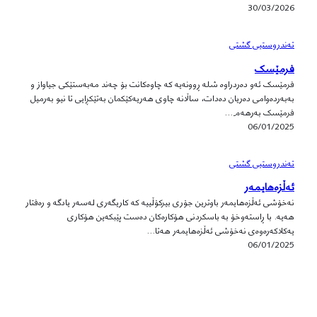
30/03/2026
تەندروستیی گشتی
فرمێسک
فرمێسک ئەو دەردراوە شلە ڕوونەیە کە چاوەکانت بۆ چەند مەبەستێکی جیاواز و
بەبەردەوامی دەریان دەدات، ساڵانە چاوی هەریەکێکمان بەتێکڕایی تا نیو بەرمیل
فرمێسک بەرهەم…
06/01/2025
تەندروستیی گشتی
ئەڵزەهایمەر
نەخۆشی ئەڵزەهایمەر باوترین جۆری بیرکۆڵییە کە کاریگەری لەسەر یادگە و رەفتار
هەیە. با ڕاستەوخۆ بە باسکردنی هۆکارەکان دەست پێبکەین هۆکاری
یەکلاکەرەوەی نەخۆشی ئەڵزەهایمەر هەتا…
06/01/2025