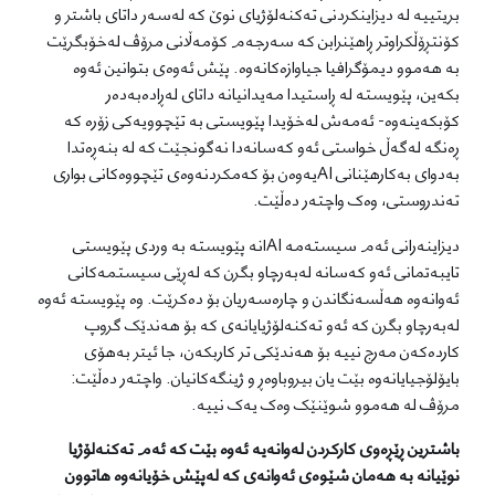
بریتییە لە دیزاینکردنی تەکنەلۆژیای نوێ کە لەسەر داتای باشتر و
کۆنتڕۆڵکراوتر ڕاهێنرابن کە سەرجەم کۆمەڵانی مرۆڤ لەخۆبگرێت
بە هەموو دیمۆگرافیا جیاوازەکانەوە. پێش ئەوەی بتوانین ئەوە
بکەین، پێویستە لە ڕاستیدا مەیدانیانە داتای لەڕادەبەدەر
کۆبکەینەوە- ئەمەش لەخۆیدا پێویستی بە تێچوویەکی زۆرە کە
ڕەنگە لەگەڵ خواستی ئەو کەسانەدا نەگونجێت کە لە بنەڕەتدا
بەدوای بەکارهێنانی AIیەوەن بۆ کەمکردنەوەی تێچووەکانی بواری
تەندروستی، وەک واچتەر دەڵێت.
دیزاینەرانی ئەم سیستەمە AIانە پێویستە بە وردی پێویستی
تایبەتمانی ئەو کەسانە لەبەرچاو بگرن کە لەڕێی سیستمەکانی
ئەوانەوە هەڵسەنگاندن و چارەسەریان بۆ دەکرێت. وە پێویستە ئەوە
لەبەرچاو بگرن کە ئەو تەکنەلۆژیایانەی کە بۆ هەندێک گروپ
کاردەکەن مەرج نییە بۆ هەندێکی تر کاربکەن، جا ئیتر بەهۆی
بایۆلۆجیایانەوە بێت یان بیروباوەڕ و ژینگەکانیان. واچتەر دەڵێت:
مرۆڤ لە هەموو شوێنێک وەک یەک نییە.
باشترین ڕێڕەوی کارکردن لەوانەیە ئەوە بێت کە ئەم تەکنەلۆژیا
نوێیانە بە هەمان شێوەی ئەوانەی کە لەپێش خۆیانەوە هاتوون