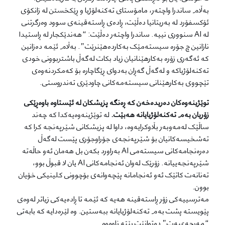
بەڵام ساندرا واچتەر، مامۆستای تەکنەلۆژیا و ڕێکخستن لە زانکۆی
ئۆکسفۆرد لە بەریتانیا دەڵێت، ڕادەی ڕاستەقینەی سوود وەرگرتنی
لە AI سنووری نییە. ساندرا واچتەر دەڵێت: “هەندێکجار لە ڕاستیدا
نازانین چ جۆرە سیستەمێک بەکاردەهێنرێت”. بەڵام ئێمە دەزانین
کە ئەگەری زۆرە بەکارهێنانیان زیاد بکات لەگەڵ باشتربوونی خودی
تەکنەلۆژیاکە و لەگەڵ گەڕان بەدوای ڕێگاچارە بۆ کەمکردنەوەی
تێچووی بەکارهێنانی سیستەمەکانی چاودێری تەندروستی.
توێژینەوەکان دەریدەخەن کە ڕەنگە پزیشکان لە ئێستاوە باوەڕێکی
زۆریان بەم تەکنەلۆژیایانە هەبێت.
لە توێژینەوەیەکدا کە چەند
ساڵێک لەمەوبەر بڵاوکرایەوە، داوا لە پزیشکانی شێرپەنجە کرا کە
تەشخیسەکانیان بۆ شێرپەنجەی جۆراوجۆری پێست لەگەڵ
دەرەنجامەکانی سیستەمی AI بەراورد بکەن بل هەمان ئەو حاڵەتە
شێرپەنجەییانە. زۆرێک لەوان ئەنجامەکانی AI یان لا قبوڵ بوو،
تەنانەت کاتێک ئەو ئەنجامانە پێچەوانەی بۆچوونی کلینیکی خۆیان
بوون.
مەترسییەکی زۆر ڕاستەقینە هەیە کە ئێمە تا ڕادەیەکی زیاتر لەوەی
پێویستە پشت بەم تەکنەلۆژیایانە ببەستین. وە لێرەدایە کە بابەتی
“مەرجەعیەت” دەتوانێت بێتە ناوەوە.