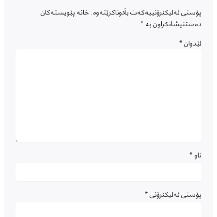
پۆستی ئەلیکترۆنییەکەت بڵاوناکرێتەوە.
خانە پێویستەکان
دەستنیشانکراون بە
*
لێدوان
*
ناو
*
پۆستی ئەلیکترۆنی
*