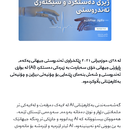
لە ٢٨ی حوزەیرانی ٢٠٢١ ڕێکخراوی تەندروستی جیهانی یەکەم
ڕاپۆرتی جیهانی خۆی سەبارەت بە زیرەکی دەستکرد (AI) لە بواری
تەندروستی و شەش بنەمای ڕێنمایی بۆ چۆنیەتی دیزاین و چۆنیەتی
بەکارهێنانی بڵاوکردەوە.
گەشەسەندنی بەکارهێنانی AI لە لایەک دەرفەت و لەلایەکی تر
ململانێی دژوار و نوێ دەخاتە بەردەم سەردەمی ئێستای ئێمە،
هەمووتان بیستووتانە کە AI پیدابووە و جارێکی تر ڕەنگە جیهانێک
بە بێ بوونی ئەو نەبینینەوە، AI ئیتر لێرەیە و لێرەشە بۆ مانەوەی