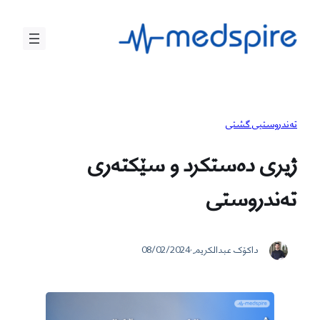
بازدان
بۆ
ناوەڕۆک
تەندروستیی گشتی
ژیری دەستکرد و سێکتەری
تەندروستی
داکۆک عبدالکریم
·
08/02/2024