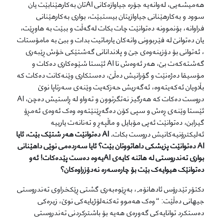
هەمیشەیی، لەوانەیە جۆرە جیاوازەکانی AIتان بەکارهێنابێت یان
سوود و بەکارهێنانی جیاوازیتان بیستبێت، بواری بەکارهێنانی
فراوانە، بۆنموونە دەتوانێت چات بکات لەگەڵت و ببێت بە هاوڕێت،
یان دەتوانێ لە فێربوونی وانەکان یارماتیت بدات و ببێ بە مامۆستات
، ئەتوانی بۆ دۆزینەوەی جێ و پلاندانانی گەشتێکی خۆش ڕێبەری
گەشتەکەت بێ، هەر ئەوەش نا AI ئێستا شێوەکاری دەکات و
مۆسیقا دەژەنێت و گۆرانیش دەڵێ، دەستکاری وێنەکانت دەکات کە
بڵاویان ئەکەیتەوە، ئەگەریش حەزکەیت وێنەی سەرتاپا نوێ
دروست دەکات کە هەرگیز نەتگرتوون و تەواو لە ڕاستیش دەچن، AI
ئێستا وێنەی ڕەش و سپی کۆن دەگەڕێنێتەوە وەک ئەوەی ئەمڕۆ
گیرابن، دەتوانێت ئەپی مۆبایل و ماڵپەڕ و تەنانەت یارییە
ئەلیکترۆنیەکانیش دروست بکات
. AI دەتوانێت هەر شتێک بێت، ئایا
AI دەتوانێت پزیشکی داهاتووتان بێت؟ ئایا سەردەمی نوێی داهێنانی
بواری تەندروستی لە هاتنە کایەی AIیەوە دەست پێدەکات! ئەو
دەتوانێک هیوایەک بێت بۆ چارەسەرە نەدۆزراوەکان؟
دکتۆر تێدرۆس ئادهانۆم، بەڕێوەبەری گشتی ڕێکخراوی تەندروستی
جیهانی دەڵێت: “وەک هەموو تەکنەلۆژیایەکی نوێ، زیرەکی
دەستکرد توانایەکی گەورەی هەیە بۆ باشترکردنی تەندروستی