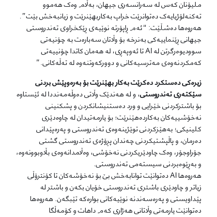
ملیۆنان کەس لە سەرانسەری جیهان، بەڵام وەک هەموو
تەکنەلۆژیایەک دەتوانرێت خراپ بەکاربهێنرێت و زیانبەخش بێت”.
هەروەها دەشڵێت: “ئەم ڕاپۆرتە نوێیەی ڕێکخراوی تەندروستی
جیهانی ڕێنماییەکی بەنرخە بۆ وڵاتان سەبارەت بە چۆنیەتی
سوودیوەرگرتن لە AI تا ئەوپەڕی، لە هەمان کاتدا چۆنییەتی
کەمکردنەوەی مەترسیەکانی و دوورکەوتنەوە لە تەڵەکانی.”
زیرەکی دەستکرد دەکرێت بەکار بهێنرێت بۆ بەرەوپێش بردنی
سێکتەری تەندروستی
، و لە هەندێک وڵاتی دەوڵەمەنددا لە ئێستاوە
بۆ باشترکردنی خێرایی و ورد دەستنیشانکردن و پشکنینی
نەخۆشییەکان بەکاردەهێنرێت؛ بۆ یارمەتیدان لە چاوەدێری
کلینیکی؛ بەهێزکردنی توێژینەوەی تەندروستی و پەرەپێدانی
دەرمان، و پاڵپشتیکردنی چەندان پڕۆژەی تەندروستی گشتی
جۆراوجۆر، وەک چاودێریکردنی نەخۆشی، وەڵامدانەوەی بڵاوبوونەوە،
و بەڕێوەبردنی سیستەمی تەندروستی.
هەروەها AI دەتوانێت توانابەخش بێ بۆ نەخۆشەکان تا کۆنترۆڵی
زیاتر و چاودێری باشتری تەندروستی خۆیان بکەن و باشتر لە
پێداویستی و پەرەسەندنە نوێیەکانی بوارەکە تێبگەن. هەروەها
دەتوانێت یارمەتی وڵاتانی هەژاری کەم داهات و کۆمەڵگا