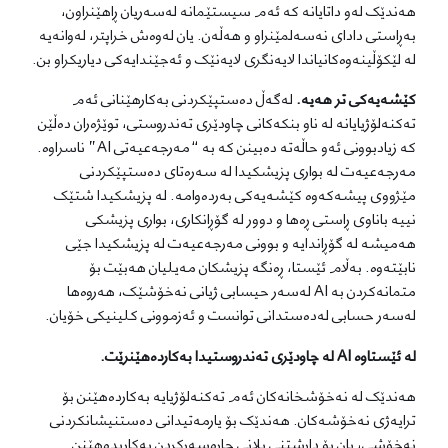
هەندێک لەو داتایانە کە ئەم سیستێمانە لەسەریان ڕاهێنراون،
بەڕاستی دادای نەسەلمێنراو و هەڵەن. یان لەوەش خراپتر، لەوانەیە
لە لێکۆڵینەوەکانیاندا لایەنگری لایەنێک و ئەجێندایەکی دیاریکراو بن.
کێشەیەکی تر هەیە.
لەگەڵ دەستپێکردنی بەکارهێنانی ئەم
تەکنەلۆژیایانە لە ناو بنکەکانی چاودێری تەندروستی، توێژەران دەڵێن
کە زیادبوونی ئەو حاڵەتە دەبینن کە بە “مەرجەعیەتی AI” ناسراوە.
مەرجەعیەت لە بواری پزیشکیدا لە سەرەتای دەستپێکردنی
مێژووی پیشەکەوە کێشەیەکی بەردەوامە. لە پزیشکیدا شتێک
نییە باناوی ڕاستی ڕەها و دوور لە گۆڕانکاری، بواری پزیشکی
هەمیشە لە گۆڕاندایە و بوونی مەرجەعیەت لە پزیشکیدا جێی
نابێتەوە. بەڵام ئێستا، ڕەنگە پزیشکان مەیلیان هەبێت بۆ
متمانەکردن بە AI لەسەر حیسابی ژیانی نەخۆشێک، هەروەها
لەسەر حسابی لەدەستدانی توانست و ئەزموونی کلینیکی خۆیان.
لە ئێستاوە AI لە چاودێری تەندروستیدا بەکاردەهێنرێت.
هەندێک لە نەخۆشخانەکان ئەم تەکنەلۆژیایە بەکاردەهێنن بۆ
ترایەژی نەخۆشەکان. هەندێک بۆ یارمەتیدانی دەستنیشانکردنی
نەخۆشی، یان بۆ داڕشتنی پلانی چارەسەرکردن بەکاریدەهێنن.