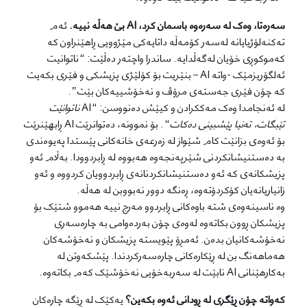
سەرەتا، وەک لە سەرەوە باسمان کرد، AI بێ هەڵە نییە.
ئەم
تەکنەلۆژیایانە لەسەر کۆمەڵە داتایەکی مێژوویی ڕاهێنراون کە
کەموکوڕی خۆیان لەگەڵدایە. ساندرا واچتەر دەڵێت: “ناتوانیت
ئەلگۆریزمێک -واتە AI – بنێریت بۆ کۆلێژی پزیشکی و فێری بکەیت
کە چۆن فێری جەستەی مرۆڤ و نەخۆشییەکان بێت”.
لە ئەنجامدا وەک مەککرادن و کیێش دەنووسن: “AI
ناتوانێت
تێبگات، تەنیا پێشبینی دەکات
“. بۆ نموونە، دەتوانرێت AI ڕابهێنرێت
بۆ ئەوەی بزانێت کام شێواز لە زەرعەی خانەکانی پێستدا پەیوەندی
بە دەستنیشانکردنی شێرپەنجەوە هەبووە لە ڕابردوودا. بەڵام ئەو
پزیشکانەی کە ئەو دەستنیشانکردنانەی ڕابردوویان کردووە و ئەو
زانیاریانەیان کۆکردۆتەوە، ڕەنگە دوور نەبووبن لە هەڵە.
وە ناسینەوەی شتە باوەکانی ڕابردوو مەرج نییە هەموو شتێک بۆ
پزیشکان ڕوون بکاتەوە لەوەی چۆن بەردەوامی بە چارەسەری
نەخۆشەکانیان بدەن. ئەمڕۆ پێویستە پزیشکان و نەخۆشەکان
هەماهەنگ بن لە ڕێکارەکانی چارەسەرکردندا. پێشکەوتن لە
بەکارهێنانی AI نابێت لە سەربەخۆیی نەخۆشێک کەم بکاتەوە.
کەواتە چۆن ڕێگری لە ڕودانی ئەوە بکەین؟
یەکێک لە ڕێگە چارەکان