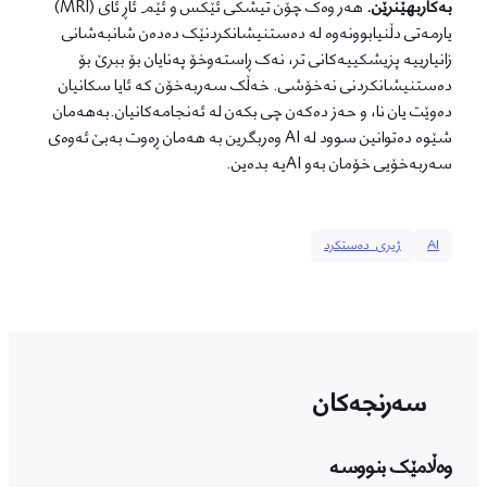
بەکاربهێنرێن.
هەر وەک چۆن تیشکی ئێکس و ئێم ئاڕ ئای (MRI)
یارمەتی دڵنیابوونەوە لە دەستنیشانکردنێک دەدەن شانبەشانی
زانیارییە پزیشکییەکانی تر، نەک ڕاستەوخۆ پەنایان بۆ ببرێ بۆ
دەستنیشانکردنی نەخۆشی. خەڵک سەربەخۆن کە ئایا سکانیان
دەوێت یان نا، و حەز دەکەن چی بکەن لە ئەنجامەکانیان.بەهەمان
شێوە دەتوانین سوود لە AI وەربگرین بە هەمان ڕەوت بەبێ ئەوەی
سەربەخۆیی خۆمان بەو AIیە بدەین.
AI
ژیری_دەستکرد
سەرنجەکان
وەڵامێک بنووسە