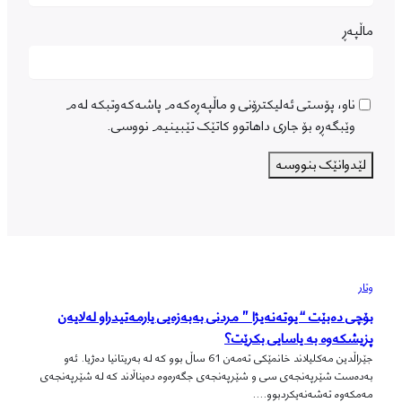
ماڵپه‌ڕ
ناو، پۆستی ئەلیکترۆنی و ماڵپەڕەکەم پاشەکەوتبکە لەم
وێبگەڕە بۆ جاری داهاتوو کاتێک تێبینیم نووسی.
وتار
بۆچی دەبێت “یوتەنەیژا ” مردنی بەبەزەیی یارمەتیدراو لەلایەن
پزیشکەوە بە یاسایی بکرێت؟
جێراڵدین مەکلیلاند خانمێکی تەمەن 61 ساڵ بوو کە لە بەریتانیا دەژیا. ئەو
بەدەست شێرپەنجەی سی و شێرپەنجەی جگەرەوە دەیناڵاند کە لە شێرپەنجەی
مەمکەوە تەشەنەیکردبوو.…