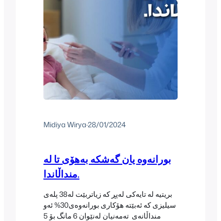
Midiya Wirya
·
28/01/2024
بورانەوە یان گەشکە بەهۆی تا لە
منداڵاندا.
بریتیە لە تایەکی لەپڕ کە زیاتربێت لە38 پلەی
سیلیزی کە ئەبێتە هۆکاری بورانەوەی30% ئەو
منداڵانەی تەمەنیان لەنێوان 6 مانگ بۆ 5